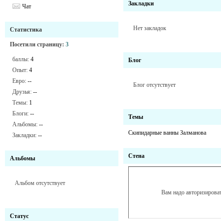
Закладки
Чат
Нет закладок
Статистика
Посетили страницу:
3
баллы:
4
Блог
Опыт:
4
Евро:
--
Блог отсутствует
Друзья:
--
Темы:
1
Блоги:
--
Темы
Альбомы:
--
Скипидарные ванны Залманова
Закладки:
--
Стена
Альбомы
Альбом отсутствует
Вам надо авторизироват
Статус