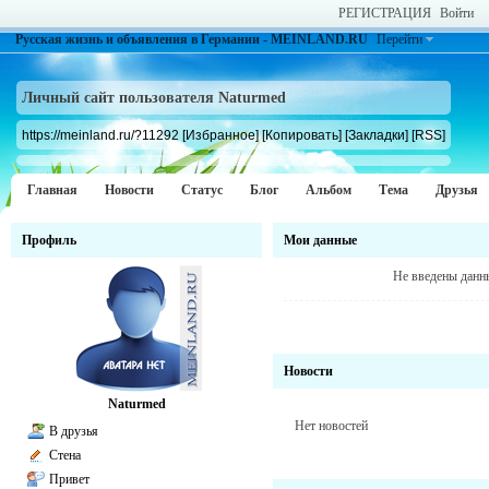
РЕГИСТРАЦИЯ
Войти
Русская жизнь и объявления в Германии - MEINLAND.RU
Перейти
Личный сайт пользователя Naturmed
https://meinland.ru/?11292
[Избранное]
[Копировать]
[Закладки]
[RSS]
Главная
Новости
Статус
Блог
Альбом
Тема
Друзья
Профиль
Мои данные
Не введены данн
Новости
Naturmed
Нет новостей
В друзья
Стена
Привет