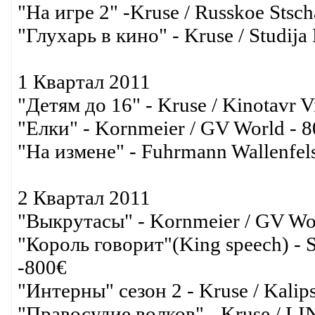
"На игре 2" -Kruse / Russkoe Stsc
"Глухарь в кино" - Kruse / Studija
1 Квартал 2011
"Детям до 16" - Kruse / Kinotavr V
"Елки" - Kornmeier / GV World - 
"На измене" - Fuhrmann Wallenfels 
2 Квартал 2011
"Выкрутасы" - Kornmeier / GV Wor
"Король говорит"(King speech) 
-800€
"Интерны" сезон 2 - Kruse / Kali
"Правосудие волков" - Kruse / 