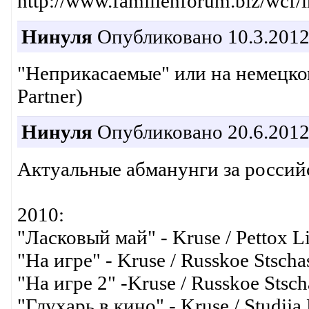
http://www.familienforum.biz/wcf/
Нинуля
Опубликовано 10.3.2012
"Неприкасаемые" или на немецком 
Partner)
Нинуля
Опубликовано 20.6.2012
Актуальные абманунги за росси
2010:
"Ласковый май" - Kruse / Pettox Li
"На игре" - Kruse / Russkoe Stsch
"На игре 2" -Kruse / Russkoe Stsc
"Глухарь в кино" - Kruse / Studija