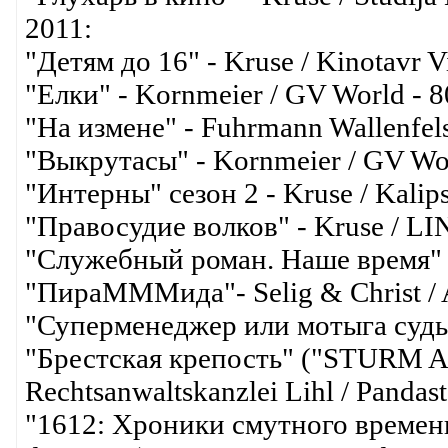
2011:
"Детям до 16" - Kruse / Kinotavr V
"Елки" - Kornmeier / GV World - 
"На измене" - Fuhrmann Wallenfels 
"Выкрутасы" - Kornmeier / GV Wor
"Интерны" сезон 2 - Kruse / Kali
"Правосудие волков" - Kruse / 
"Служебный роман. Наше время" -
"ПираМММида"- Selig & Christ / A
"Суперменеджер или мотыга судьбы
"Брестская крепость" ("STURM
Rechtsanwaltskanzlei Lihl / Panda
"1612: Хроники смутного времени"