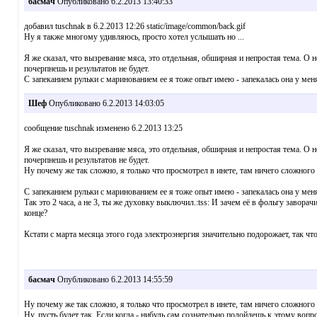
басмач
Опубликовано 6.2.2013 13:40:33
добавил tuschnak в 6.2.2013 12:26 static/image/common/back.gif
Ну я также многому удивляюсь, просто хотел услышать но ...
Я же сказал, что вызревание мяса, это отдельная, обширная и непростая тема. О
почерпнешь и результатов не будет.
С запеканием рульки с маринованием ее я тоже опыт имею - запекалась она у мен
Шеф
Опубликовано 6.2.2013 14:03:05
сообщение tuschnak изменено 6.2.2013 13:25
Я же сказал, что вызревание мяса, это отдельная, обширная и непростая тема. О
почерпнешь и результатов не будет.
Ну почему же так сложно, я только что просмотрел в инете, там ничего сложного 
С запеканием рульки с маринованием ее я тоже опыт имею - запекалась она у мен
Так это 2 часа, а не 3, ты же духовку выключил.:tss: И зачем её в фольгу завора
конце?
Кстати с марта месяца этого года электроэнергия значительно подорожает, так ч
басмач
Опубликовано 6.2.2013 14:55:59
Ну почему же так сложно, я только что просмотрел в инете, там ничего сложного 
Ну, пусть будет так. Если когда - нибудь сам сознательно подойдешь к этому вопр