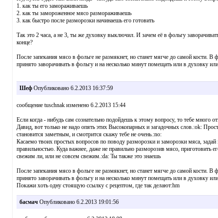
1. как ты его замораживаешь
2. как ты замороженное мясо размораживаешь
3. как быстро после разморозки начинаешь его готовить
Так это 2 часа, а не 3, ты же духовку выключил. И зачем её в фольгу заворачива
конце?
После запекания мясо в фольге не размякнет, но станет мягче до самой кости. В 
принято заворачивать в фольгу и на несколько минут помещать или в духовку или 
Шеф
Опубликовано 6.2.2013 16:37:59
сообщение tuschnak изменено 6.2.2013 15:44
Если когда - нибудь сам сознательно подойдешь к этому вопросу, то тебе много от
Давид, вот только не надо опять этих Высокопарных и загадочных слов.:ok: Прост
становится заметным, и смотрится скажу тебе не очень.:no:
Касаемо твоих простых вопросов по поводу разморозки и заморозки мяса, задай и
правильностью. Куда важнее, даже не правильно разморозив мясо, приготовить е
свежим ли, или не совсем свежим.:da: Ты также это знаешь
После запекания мясо в фольге не размякнет, но станет мягче до самой кости. В 
принято заворачивать в фольгу и на несколько минут помещать или в духовку или 
Покажи хоть одну стоящую ссылку с рецептом, где так делают:hm
басмач
Опубликовано 6.2.2013 19:01:56