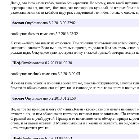
Давид, это типа казан кебаб, только без картошки. По моему, имея такой чугунны
переворачивания, она ведь большая, это не окорочок куриный, во вторых брызг оч
увлекался этим казан кебабом пару раз, с картошкой там и без, только с мясом, а
басмач
Опубликовано 6.2.2013 00:32:02
сообщение басмач изменено 5.2.2013 23:32
К казан-кебабу это никак не относится. Там принцип приготовления совершенно др
которого и хватает. Если ты внимательно прочел, то должен был заметить использо
должен идти. Секундное дело протереть плиту влажной тряпкой, которая всегда по
Шеф
Опубликовано 6.2.2013 01:02:30
сообщение tuschnak изменено 6.2.2013 00:05
Я сказал типа похож, а принцип всё-же тот же, сначала обжаривается, а потом ту
брызги от обжаривания свиной рульки на сковороде не только на плите и вокруг 
басмач
Опубликовано 6.2.2013 01:21:50
Не, не тот же принцип и могу об"яснить.Казан - кебаб с самого начала начинают
стекает вниз, на нем обжаривают картошку целиком или половинками.По классике
С рулькой же случай другой. Прежде я ее на сильном огне обжарил, придав корочк
огонь, и от казана отвалил:D Можно было бы и в казане ее зажарить, но он долг
- это стандартная рулька.
Шеф
Опубликовано 6.2.2013 08:44:53