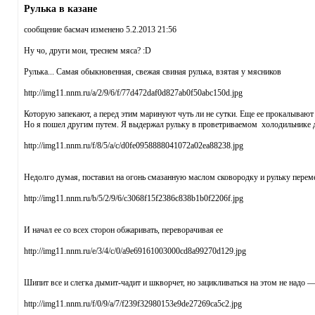
Рулька в казане
сообщение басмач изменено 5.2.2013 21:56
Ну чо, други мои, треснем мяса? :D
Рулька... Самая обыкновенная, свежая свиная рулька, взятая у мясников
http://img11.nnm.ru/a/2/9/6/f/77d472daf0d827ab0f50abc150d.jpg
Которую запекают, а перед этим маринуют чуть ли не сутки. Еще ее прокалываю
Но я пошел другим путем. Я выдержал рульку в проветриваемом холодильнике дв
http://img11.nnm.ru/f/8/5/a/c/d0fe0958888041072a02ea88238.jpg
Недолго думая, поставил на огонь смазанную маслом сковородку и рульку переме
http://img11.nnm.ru/b/5/2/9/6/c3068f15f2386c838b1b0f2206f.jpg
И начал ее со всех сторон обжаривать, переворачивая ее
http://img11.nnm.ru/e/3/4/c/0/a9e69161003000cd8a99270d129.jpg
Шипит все и слегка дымит-чадит и шкворчет, но зацикливаться на этом не надо 
http://img11.nnm.ru/f/0/9/a/7/f239f32980153e9de27269ca5c2.jpg