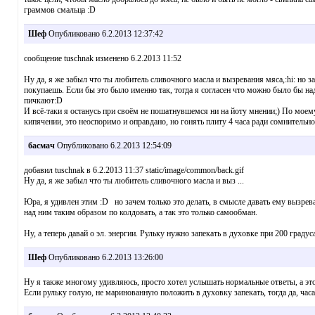
граммов смальца :D
Шеф
Опубликовано 6.2.2013 12:37:42
сообщение tuschnak изменено 6.2.2013 11:52
Ну да, я же забыл что ты любитель сливочного масла и вызревания мяса,:hi: но за
покупаешь. Если бы это было именно так, тогда я согласен что можно было бы на
пичкают:D
И всё-таки я останусь при своём не пошатнувшемся ни на йоту мнении;) По моему
кипячении, это неоспоримо и оправдано, но гонять плиту 4 часа ради сомнительн
басмач
Опубликовано 6.2.2013 12:54:09
добавил tuschnak в 6.2.2013 11:37 static/image/common/back.gif
Ну да, я же забыл что ты любитель сливочного масла и выз ...
Юра, я удивлен этим :D но зачем только это делать, в смысле давать ему вызреват
над ним таким образом по колдовать, а так это только самообман.
Ну, а теперь давай о эл. энергии. Рульку нужно запекать в духовке при 200 граду
Шеф
Опубликовано 6.2.2013 13:26:00
Ну я также многому удивляюсь, просто хотел услышать нормальные ответы, а это 
Если рульку голую, не маринованную положить в духовку запекать, тогда да, часа 2