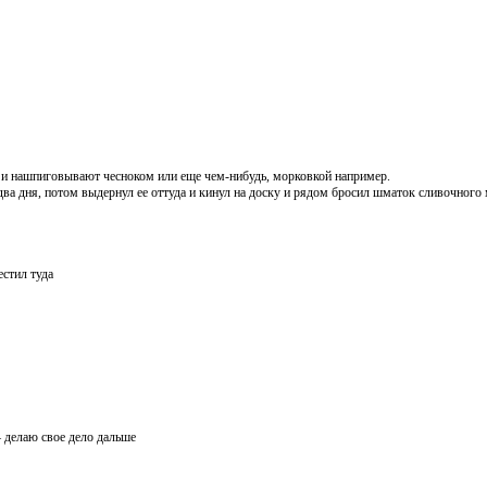
т и нашпиговывают чесноком или еще чем-нибудь, морковкой например.
а дня, потом выдернул ее оттуда и кинул на доску и рядом бросил шматок сливочного 
стил туда
— делаю свое дело дальше