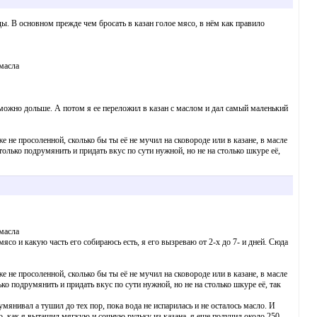
ды. В основном прежде чем бросать в казан голое мясо, в нём как правило
масла
к можно дольше. А потом я ее переложил в казан с маслом и дал самый маленький
е не просоленной, сколько бы ты её не мучил на сковороде или в казане, в масле
 только подрумянить и придать вкус по сути нужной, но не на столько шкуре её,
масла
ясо и какую часть его собираюсь есть, я его вызреваю от 2-х до 7- и дней. Сюда
е не просоленной, сколько бы ты её не мучил на сковороде или в казане, в масле
ько подрумянить и придать вкус по сути нужной, но не на столько шкуре её, так
мянивал а тушил до тех пор, пока вода не испарилась и не осталось масло. И
го, как я вытащил мягкую и сочную рульку из казана, я еще получил около 250