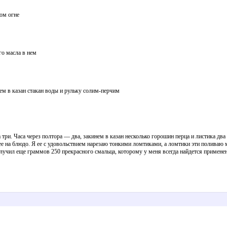
ном огне
го масла в нем
аем в казан стакан воды и рульку солим-перчим
три. Часа через полтора — два, закинем в казан несколько горошин перца и листика дв
 ее на блюдо. Я ее с удовольствием нарезаю тонкими ломтиками, а ломтики эти поливаю 
получил еще граммов 250 прекрасного смальца, которому у меня всегда найдется примене