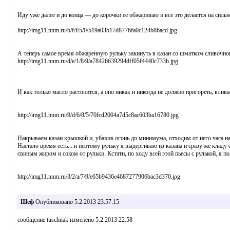
Иду уже далее и до конца — до корочки ее обжариваю и все это делается на силь
http://img11.nnm.ru/b/f/f/5/0/519a03b17d8776fa0c124b86acd.jpg
А теперь самое время обжаренную рульку закинуть в казан со шматком сливочно
http://img11.nnm.ru/d/e/1/8/9/a78426639294dff05f4440c733b.jpg
И как только масло растопится, а оно никак и никогда не должно пригореть, влив
http://img11.nnm.ru/9/d/6/8/5/70fcd2004a7d5c8ac603ba16780.jpg
Накрываем казан крышкой и, убавив огонь до минимума, отходим от него часа на 
Настало время есть....и поэтому рульку я выдергиваю из казана и сразу же кладу
свиным жиром и соком от рульки. Кстати, по ходу всей этой пьесы с рулькой, я 
http://img11.nnm.ru/3/2/a/7/9/e65b9436e4687277906bac3d370.jpg
Шеф
Опубликовано 5.2.2013 23:57:15
сообщение tuschnak изменено 5.2.2013 22:58