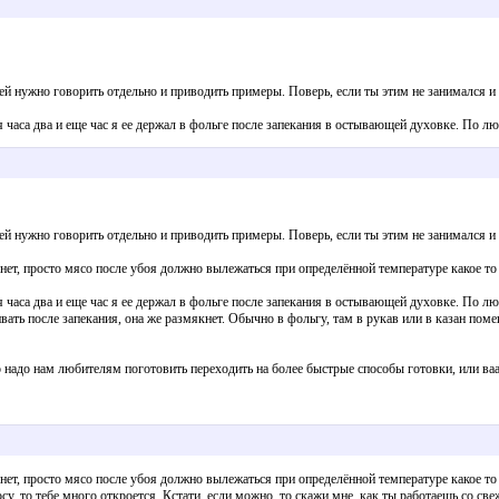
 ней нужно говорить отдельно и приводить примеры. Поверь, если ты этим не занимался и
я часа два и еще час я ее держал в фольге после запекания в остывающей духовке. По лю
 ней нужно говорить отдельно и приводить примеры. Поверь, если ты этим не занимался и
нет, просто мясо после убоя должно вылежаться при определённой температуре какое то в
я часа два и еще час я ее держал в фольге после запекания в остывающей духовке. По лю
чивать после запекания, она же размякнет. Обычно в фольгу, там в рукав или в казан пом
то надо нам любителям поготовить переходить на более быстрые способы готовки, или ва
нет, просто мясо после убоя должно вылежаться при определённой температуре какое то в
осу, то тебе много откроется. Кстати, если можно, то скажи мне, как ты работаешь со с