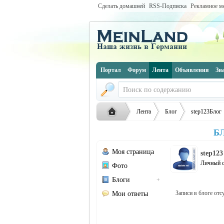
Сделать домашней
RSS-Подписка
Рекламное м
Портал
Форум
Лента
Объявления
Зн
Лента
Блог
step123Блог
Б
Моя страница
Русская
›
›
›
step123
Личный с
Фото
Блоги
+
Записи в блоге отс
Мои ответы