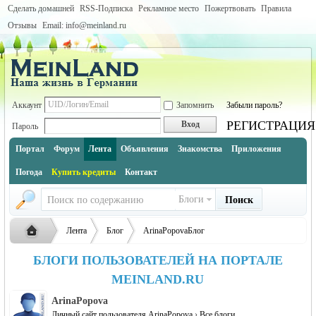
Сделать домашней
RSS-Подписка
Рекламное место
Пожертвовать
Правила
Отзывы
Email: info@meinland.ru
Аккаунт
Запомнить
Забыли пароль?
РЕГИСТРАЦИЯ
Вход
Пароль
Портал
Форум
Лента
Объявления
Знакомства
Приложения
Погода
Купить кредиты
Контакт
Блоги
Поиск
Лента
Блог
ArinaPopovaБлог
БЛОГИ ПОЛЬЗОВАТЕЛЕЙ НА ПОРТАЛЕ
MEINLAND.RU
Русская
›
›
›
ArinaPopova
Личный сайт пользователя ArinaPopova
›
Все блоги