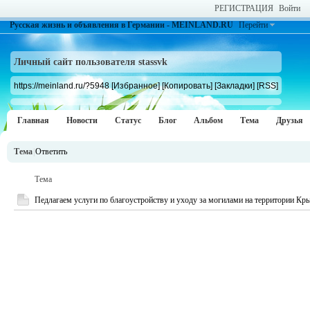
РЕГИСТРАЦИЯ
Войти
Русская жизнь и объявления в Германии - MEINLAND.RU
Перейти
Личный сайт пользователя stassvk
https://meinland.ru/?5948
[Избранное]
[Копировать]
[Закладки]
[RSS]
Главная
Новости
Статус
Блог
Альбом
Тема
Друзья
Тема
|
Ответить
Тема
Педлагаем услуги по благоустройству и уходу за могилами на территории Кр