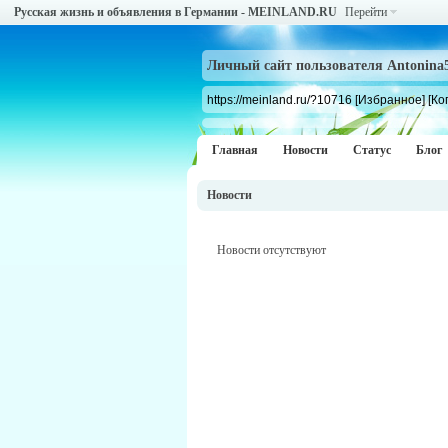
Русская жизнь и объявления в Германии - MEINLAND.RU
Перейти
Личный сайт пользователя Antonina
https://meinland.ru/?10716
[Избранное]
[Ко
Главная
Новости
Статус
Блог
Новости
Новости отсутствуют