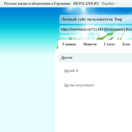
Русская жизнь и объявления в Германии - MEINLAND.RU
Перейти
Личный сайт пользователя Tsop
https://meinland.ru/?11343
[Избранное]
[Ко
Главная
Новости
Статус
Блог
Друзья
Друзей: 0
Друзья отсутствуют