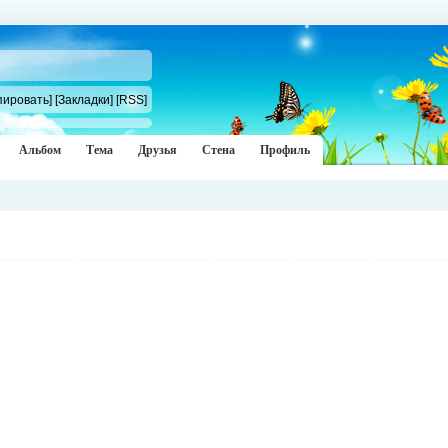
пировать]
[Закладки]
[RSS]
Альбом
Тема
Друзья
Стена
Профиль