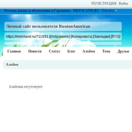
РЕГИСТРАЦИЯ
Войти
Русская жизнь и объявления в Германии - MEINLAND.RU
Перейти
Личный сайт пользователя RussianAmerican
https://meinland.ru/?11931
[Избранное]
[Копировать]
[Закладки]
[RSS]
Главная
Новости
Статус
Блог
Альбом
Тема
Друзья
Альбом
Альбомы отсутствуют