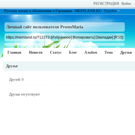
РЕГИСТРАЦИЯ
Войти
Русская жизнь и объявления в Германии - MEINLAND.RU
Перейти
Личный сайт пользователя ProstoMaria
https://meinland.ru/?12273
[Избранное]
[Копировать]
[Закладки]
[RSS]
Главная
Новости
Статус
Блог
Альбом
Тема
Друзья
Друзья
Друзей: 0
Друзья отсутствуют