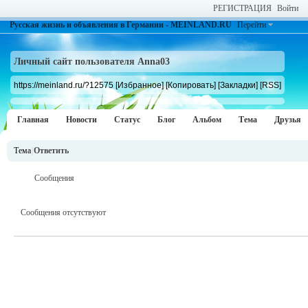
РЕГИСТРАЦИЯ
Войти
Русская жизнь и объявления в Германии - MEINLAND.RU
Перейти
Личный сайт пользователя Anna03
https://meinland.ru/?12575
[Избранное]
[Копировать]
[Закладки]
[RSS]
Главная
Новости
Статус
Блог
Альбом
Тема
Друзья
Тема
|
Ответить
Сообщения
Сообщения отсутствуют