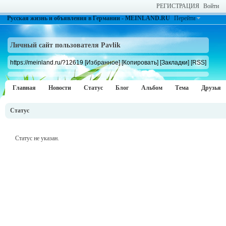
РЕГИСТРАЦИЯ
Войти
Русская жизнь и объявления в Германии - MEINLAND.RU
Перейти
Личный сайт пользователя Pavlik
https://meinland.ru/?12619
[Избранное]
[Копировать]
[Закладки]
[RSS]
Главная
Новости
Статус
Блог
Альбом
Тема
Друзья
Статус
Статус не указан.