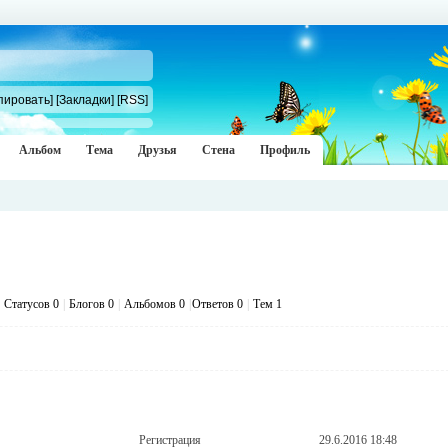
пировать]
[Закладки]
[RSS]
Альбом
Тема
Друзья
Стена
Профиль
Статусов 0
|
Блогов 0
|
Альбомов 0
|
Ответов 0
|
Тем 1
Регистрация
29.6.2016 18:48