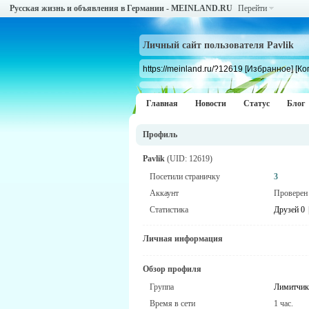
Русская жизнь и объявления в Германии - MEINLAND.RU
Перейти
Личный сайт пользователя Pavlik
https://meinland.ru/?12619
[Избранное]
[Ко
Главная
Новости
Статус
Блог
Профиль
Pavlik
(UID: 12619)
Посетили страничку
3
Аккаунт
Проверен
Статистика
Друзей 0
|
Личная информация
Обзор профиля
Группа
Лимитчик
Время в сети
1 час.