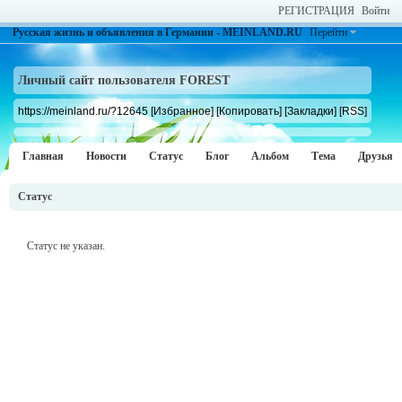
РЕГИСТРАЦИЯ
Войти
Русская жизнь и объявления в Германии - MEINLAND.RU
Перейти
Личный сайт пользователя FOREST
https://meinland.ru/?12645
[Избранное]
[Копировать]
[Закладки]
[RSS]
Главная
Новости
Статус
Блог
Альбом
Тема
Друзья
Статус
Статус не указан.