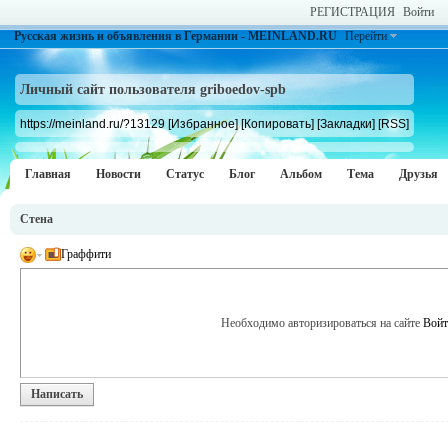
РЕГИСТРАЦИЯ
Войти
Русская жизнь и объявления в Германии - MEINLAND.RU
Перейти
Личный сайт пользователя griboedov-spb
https://meinland.ru/?13129
[Избранное]
[Копировать]
[Закладки]
[RSS]
Главная
Новости
Статус
Блог
Альбом
Тема
Друзья
Стена
Граффити
Необходимо авторизироваться на сайте
Войт
Написать