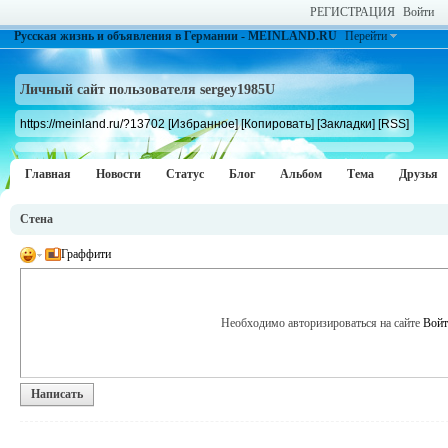
РЕГИСТРАЦИЯ
Войти
Русская жизнь и объявления в Германии - MEINLAND.RU
Перейти
Личный сайт пользователя sergey1985U
https://meinland.ru/?13702
[Избранное]
[Копировать]
[Закладки]
[RSS]
Главная
Новости
Статус
Блог
Альбом
Тема
Друзья
Стена
Граффити
Необходимо авторизироваться на сайте
Войт
Написать