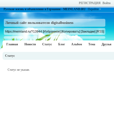
РЕГИСТРАЦИЯ
Войти
Русская жизнь и объявления в Германии - MEINLAND.RU
Перейти
Личный сайт пользователя digitalbusiness
https://meinland.ru/?13944
[Избранное]
[Копировать]
[Закладки]
[RSS]
Главная
Новости
Статус
Блог
Альбом
Тема
Друзья
Статус
Статус не указан.