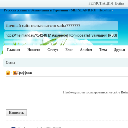
РЕГИСТРАЦИЯ
Войти
Русская жизнь и объявления в Германии - MEINLAND.RU
Перейти
Личный сайт пользователя sasha7777777
https://meinland.ru/?14248
[Избранное]
[Копировать]
[Закладки]
[RSS]
Главная
Новости
Статус
Блог
Альбом
Тема
Друзья
Стена
Граффити
Необходимо авторизироваться на сайте
Войт
Написать