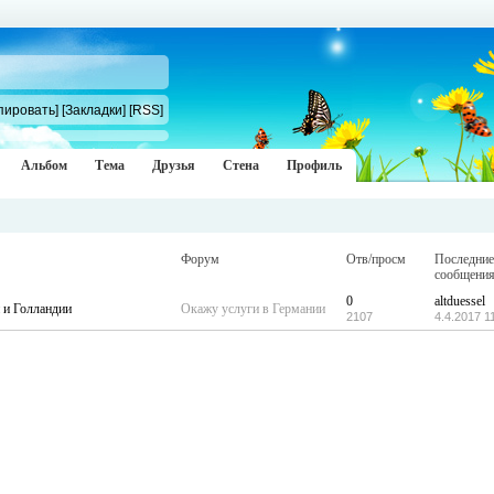
пировать]
[Закладки]
[RSS]
Альбом
Тема
Друзья
Стена
Профиль
Форум
Отв/просм
Последние
сообщени
0
altduessel
 и Голландии
Окажу услуги в Германии
2107
4.4.2017 1