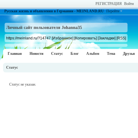
РЕГИСТРАЦИЯ
Войти
Русская жизнь и объявления в Германии - MEINLAND.RU
Перейти
Личный сайт пользователя Johanna35
https://meinland.ru/?14747
[Избранное]
[Копировать]
[Закладки]
[RSS]
Главная
Новости
Статус
Блог
Альбом
Тема
Друзья
Статус
Статус не указан.