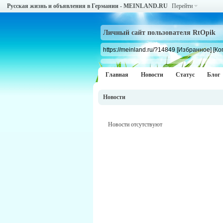
Русская жизнь и объявления в Германии - MEINLAND.RU
Перейти
Личный сайт пользователя RtOpik
https://meinland.ru/?14849
[Избранное]
[Ко
Главная
Новости
Статус
Блог
Новости
Новости отсутствуют