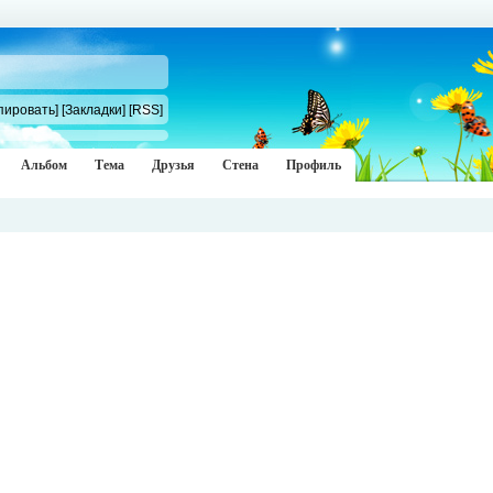
пировать]
[Закладки]
[RSS]
Альбом
Тема
Друзья
Стена
Профиль