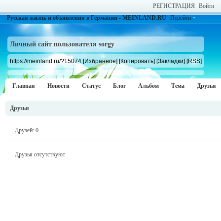
РЕГИСТРАЦИЯ
Войти
Русская жизнь и объявления в Германии - MEINLAND.RU
Перейти
Личный сайт пользователя sorgy
https://meinland.ru/?15074
[Избранное]
[Копировать]
[Закладки]
[RSS]
Главная
Новости
Статус
Блог
Альбом
Тема
Друзья
Друзья
Друзей: 0
Друзья отсутствуют