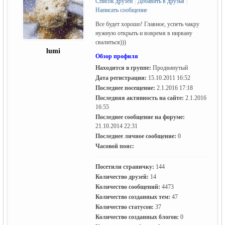
Список друзей
|
Добавить в друзья
|
Написать сообщение
Все будет хорошо! Главное, успеть чакру
нужную открыть и вовремя в нирвану
свалиться)))
lumi
Обзор профиля
Находится в группе:
Продвинутый
Дата регистрации:
15.10.2011 16:52
жизнь и
Последнее посещение:
2.1.2016 17:18
Последняя активность на сайте:
2.1.2016
16:55
Последнее сообщение на форуме:
21.10.2014 22:31
Последнее личное сообщение:
0
Часовой пояс:
Посетили страничку:
144
Количество друзей:
14
объявления в
Количество сообщений:
4473
Количество созданных тем:
47
Количество статусов:
37
Количество созданных блогов:
0