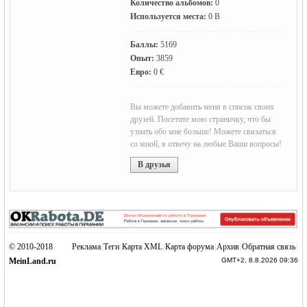
Количество альбомов:
0
Используется места:
0 B
Баллы:
5169
Опыт:
3859
Евро:
0 €
Германии -
Вы можете добавить меня в список своих
друзей. Посетите мою страничку, что бы
узнать обо мне больше! Можете связаться
со мной, я отвечу на любые Ваши вопросы!
В друзья
MEINLAND.
© 2010-2018
Реклама
|
Теги
|
Карта XML
|
Карта форума
|
Архив
|
Обратная связь
|
MeinLand.ru
GMT+2, 8.8.2026 09:36