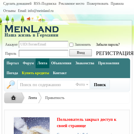
Сделать домашней
RSS-Подписка
Рекламное место
Пожертвовать
Правила
Отзывы
Email: info@meinland.ru
Аккаунт
Запомнить
Забыли пароль?
РЕГИСТРАЦИЯ
Вход
Пароль
Портал
Форум
Лента
Объявления
Знакомства
Приложения
Погода
Купить кредиты
Контакт
Фото
Поиск
Лента
Приватность
Пользователь закрыл доступ к
Русская
›
›
своей странице