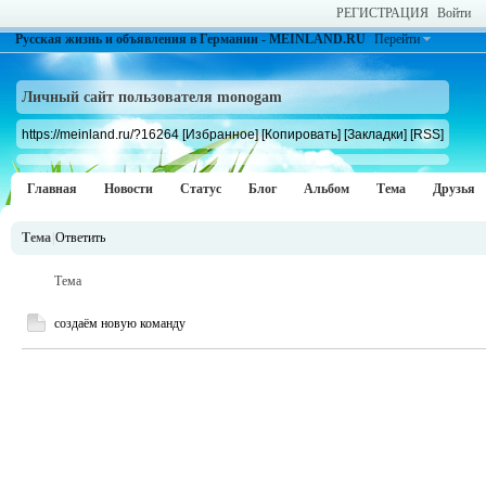
РЕГИСТРАЦИЯ
Войти
Русская жизнь и объявления в Германии - MEINLAND.RU
Перейти
Личный сайт пользователя monogam
https://meinland.ru/?16264
[Избранное]
[Копировать]
[Закладки]
[RSS]
Главная
Новости
Статус
Блог
Альбом
Тема
Друзья
Тема
|
Ответить
Тема
создаём новую команду