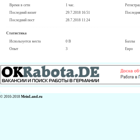
Время в сети
1 час.
Регистра
Последний визит
29.7.2018 16:51
Последня
Последний пост
28.7.2018 11:24
Статистика
Используется места
0 B
Баллы
Опыт
3
Евро
© 2010-2018
MeinLand.ru