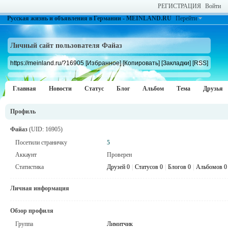
РЕГИСТРАЦИЯ
Войти
Русская жизнь и объявления в Германии - MEINLAND.RU
Перейти
Личный сайт пользователя Файаз
https://meinland.ru/?16905
[Избранное]
[Копировать]
[Закладки]
[RSS]
Главная
Новости
Статус
Блог
Альбом
Тема
Друзья
Профиль
Файаз
(UID: 16905)
Посетили страничку
5
Аккаунт
Проверен
Статистика
Друзей 0
|
Статусов 0
|
Блогов 0
|
Альбомов 0
Личная информация
Обзор профиля
Группа
Лимитчик