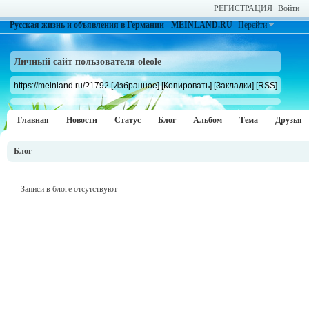
РЕГИСТРАЦИЯ
Войти
Русская жизнь и объявления в Германии - MEINLAND.RU
Перейти
Личный сайт пользователя oleole
https://meinland.ru/?1792
[Избранное]
[Копировать]
[Закладки]
[RSS]
Главная
Новости
Статус
Блог
Альбом
Тема
Друзья
Блог
Записи в блоге отсутствуют