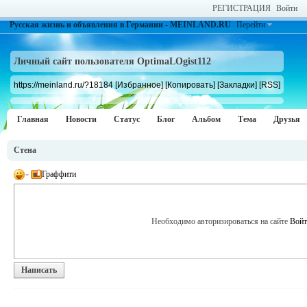
РЕГИСТРАЦИЯ
Войти
Русская жизнь и объявления в Германии - MEINLAND.RU
Перейти
Личный сайт пользователя OptimaLOgist112
https://meinland.ru/?18184
[Избранное]
[Копировать]
[Закладки]
[RSS]
Главная
Новости
Статус
Блог
Альбом
Тема
Друзья
Стена
Граффити
Необходимо авторизироваться на сайте
Войт
Написать