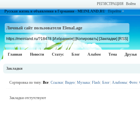
РЕГИСТРАЦИЯ
Войти
Русская жизнь и объявления в Германии - MEINLAND.RU
Перейти
Личный сайт пользователя ElenaLage
https://meinland.ru/?18478
[Избранное]
[Копировать]
[Закладки]
[RSS]
Главная
Новости
Статус
Блог
Альбом
Тема
Друзья
Закладки
Сортировка по типу:
Все
|
Ссылки
|
Видео
|
Музыка
|
Flash
|
Блог
|
Альбомы
|
Фото
|
Закладки отстутствуют