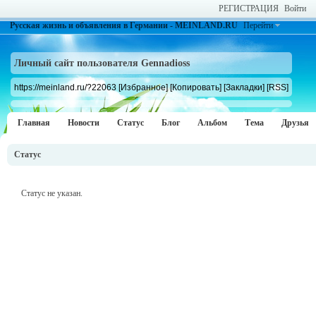
РЕГИСТРАЦИЯ
Войти
Русская жизнь и объявления в Германии - MEINLAND.RU
Перейти
Личный сайт пользователя Gennadioss
https://meinland.ru/?22063
[Избранное]
[Копировать]
[Закладки]
[RSS]
Главная
Новости
Статус
Блог
Альбом
Тема
Друзья
Статус
Статус не указан.