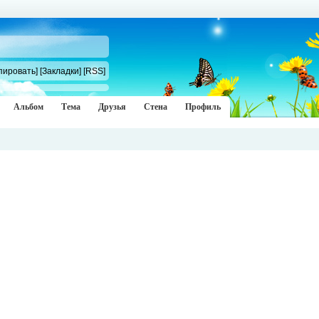
пировать]
[Закладки]
[RSS]
Альбом
Тема
Друзья
Стена
Профиль