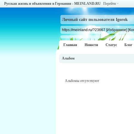
Русская жизнь и объявления в Германии - MEINLAND.RU
Перейти
Личный сайт пользователя Igorok
https://meinland.ru/?23667
[Избранное]
[Ко
Главная
Новости
Статус
Блог
Альбом
Альбомы отсутствуют