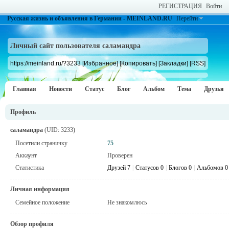
РЕГИСТРАЦИЯ
Войти
Русская жизнь и объявления в Германии - MEINLAND.RU
Перейти
Личный сайт пользователя саламандра
https://meinland.ru/?3233
[Избранное]
[Копировать]
[Закладки]
[RSS]
Главная
Новости
Статус
Блог
Альбом
Тема
Друзья
Профиль
саламандра
(UID: 3233)
Посетили страничку
75
Аккаунт
Проверен
Статистика
Друзей 7
|
Статусов 0
|
Блогов 0
|
Альбомов 0
Личная информация
Семейное положение
Не знакомлюсь
Обзор профиля