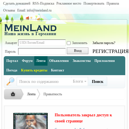
Сделать домашней
RSS-Подписка
Рекламное место
Пожертвовать
Правила
Отзывы
Email: info@meinland.ru
Аккаунт
Запомнить
Забыли пароль?
РЕГИСТРАЦИЯ
Вход
Пароль
Портал
Форум
Лента
Объявления
Знакомства
Приложения
Погода
Купить кредиты
Контакт
Блоги
Поиск
Лента
Приватность
Пользователь закрыл доступ к
Русская
›
›
своей странице