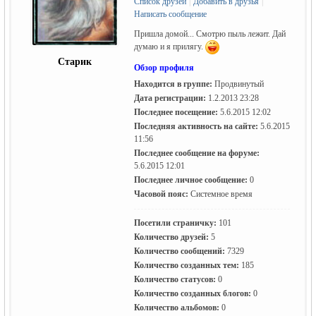
Список друзей
|
Добавить в друзья
|
Написать сообщение
Пришла домой... Смотрю пыль лежит. Дай
думаю и я прилягу.
Старик
Обзор профиля
Находится в группе:
Продвинутый
Дата регистрации:
1.2.2013 23:28
Последнее посещение:
5.6.2015 12:02
жизнь и
Последняя активность на сайте:
5.6.2015
11:56
Последнее сообщение на форуме:
5.6.2015 12:01
Последнее личное сообщение:
0
Часовой пояс:
Системное время
Посетили страничку:
101
Количество друзей:
5
Количество сообщений:
7329
объявления в
Количество созданных тем:
185
Количество статусов:
0
Количество созданных блогов:
0
Количество альбомов:
0