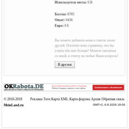
Используется места:
0 B
Баллы:
8785
Опыт:
6436
Евро:
0 €
Германии -
Вы можете добавить меня в список своих
друзей. Посетите мою страничку, что бы
узнать обо мне больше! Можете связаться
со мной, я отвечу на любые Ваши вопросы!
В друзья
MEINLAND.
© 2010-2018
Реклама
|
Теги
|
Карта XML
|
Карта форума
|
Архив
|
Обратная связь
|
MeinLand.ru
GMT+2, 6.8.2026 18:00