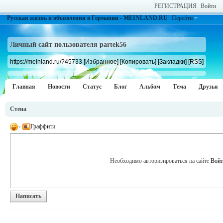
РЕГИСТРАЦИЯ
Войти
Русская жизнь и объявления в Германии - MEINLAND.RU
Перейти
Личный сайт пользователя partek56
https://meinland.ru/?45733
[Избранное]
[Копировать]
[Закладки]
[RSS]
Главная
Новости
Статус
Блог
Альбом
Тема
Друзья
Стена
Граффити
Необходимо авторизироваться на сайте
Войт
Написать