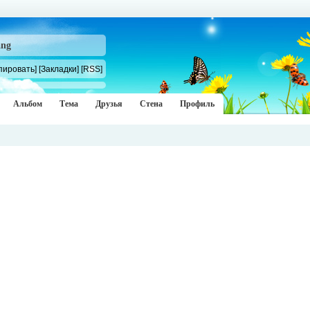
ang
пировать]
[Закладки]
[RSS]
Альбом
Тема
Друзья
Стена
Профиль