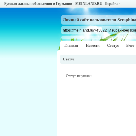
Русская жизнь и объявления в Германии - MEINLAND.RU
Перейти
Личный сайт пользователя Seraphin
https://meinland.ru/?45822
[Избранное]
[Ко
Главная
Новости
Статус
Блог
Статус
Статус не указан.