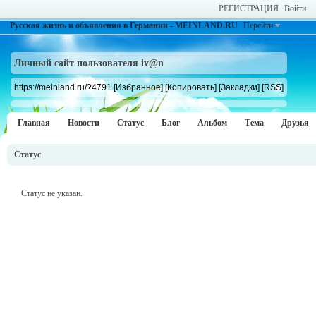
РЕГИСТРАЦИЯ
Войти
Русская жизнь и объявления в Германии - MEINLAND.RU
Перейти
Личный сайт пользователя iv@n
https://meinland.ru/?4791
[Избранное]
[Копировать]
[Закладки]
[RSS]
Главная
Новости
Статус
Блог
Альбом
Тема
Друзья
Статус
Статус не указан.