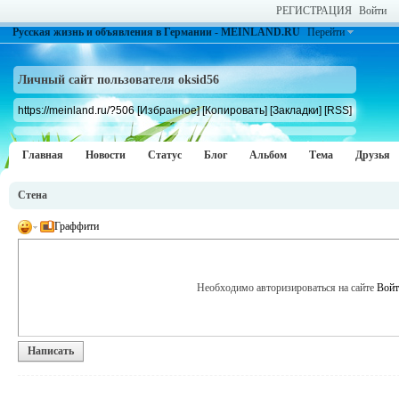
РЕГИСТРАЦИЯ
Войти
Русская жизнь и объявления в Германии - MEINLAND.RU
Перейти
Личный сайт пользователя oksid56
https://meinland.ru/?506
[Избранное]
[Копировать]
[Закладки]
[RSS]
Главная
Новости
Статус
Блог
Альбом
Тема
Друзья
Стена
Граффити
Необходимо авторизироваться на сайте
Войт
Написать