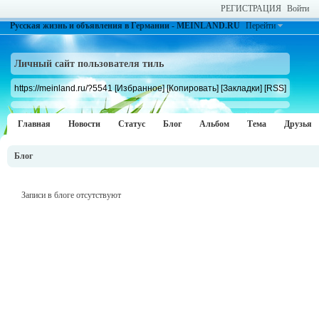
РЕГИСТРАЦИЯ
Войти
Русская жизнь и объявления в Германии - MEINLAND.RU
Перейти
Личный сайт пользователя тиль
https://meinland.ru/?5541
[Избранное]
[Копировать]
[Закладки]
[RSS]
Главная
Новости
Статус
Блог
Альбом
Тема
Друзья
Блог
Записи в блоге отсутствуют