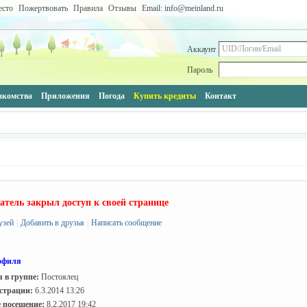
есто
Пожертвовать
Правила
Отзывы
Email: info@meinland.ru
Аккаунт
Пароль
акомства
Приложения
Погода
Купить кредиты
Контакт
атель закрыл доступ к своей странице
узей
|
Добавить в друзья
|
Написать сообщение
офиля
 в группе:
Постоялец
страции:
6.3.2014 13:26
 посещение:
8.2.2017 19:42