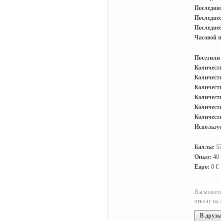
Последняя
Последнее
Последнее
жизнь и
Часовой п
Посетили
Количеств
Количест
Количеств
Количеств
Количеств
Количест
объявления в
Используе
Баллы:
5
Опыт:
40
Евро:
0 €
Вы можете 
отвечу на
В друзь