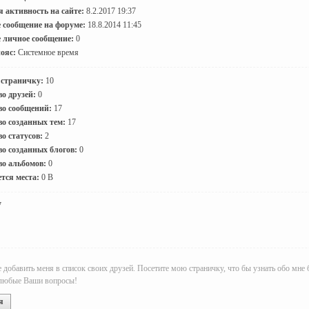
 активность на сайте:
8.2.2017 19:37
 сообщение на форуме:
18.8.2014 11:45
 личное сообщение:
0
ояс:
Системное время
 страничку:
10
о друзей:
0
во сообщений:
17
о созданных тем:
17
о статусов:
2
о созданных блогов:
0
во альбомов:
0
тся места:
0 B
7
добавить меня в список своих друзей. Посетите мою страничку, что бы узнать обо мне 
 любые Ваши вопросы!
я