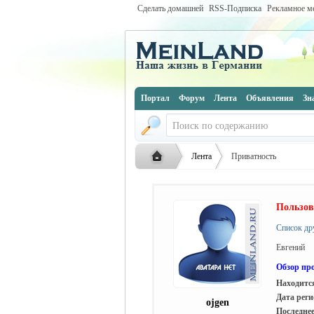
Сделать домашней
RSS-Подписка
Рекламное м
Портал
Форум
Лента
Объявления
Зн
Лента
Приватность
Пользов
Русская
›
›
Список др
Евгений
Обзор пр
Находится
Дата реги
ojgen
Последнее