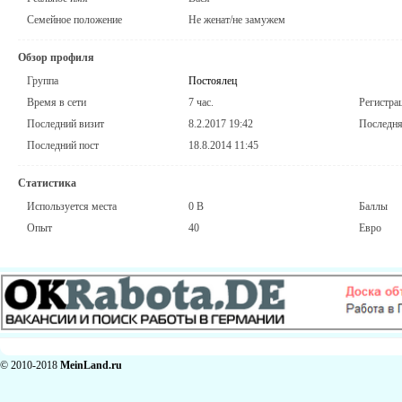
Семейное положение
Не женат/не замужем
Обзор профиля
Группа
Постоялец
Время в сети
7 час.
Регистра
Последний визит
8.2.2017 19:42
Последня
Последний пост
18.8.2014 11:45
Статистика
Используется места
0 B
Баллы
Опыт
40
Евро
© 2010-2018
MeinLand.ru