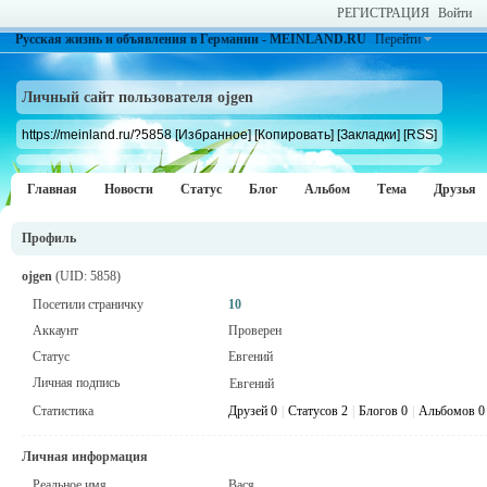
РЕГИСТРАЦИЯ
Войти
Русская жизнь и объявления в Германии - MEINLAND.RU
Перейти
Личный сайт пользователя ojgen
https://meinland.ru/?5858
[Избранное]
[Копировать]
[Закладки]
[RSS]
Главная
Новости
Статус
Блог
Альбом
Тема
Друзья
Профиль
ojgen
(UID: 5858)
Посетили страничку
10
Аккаунт
Проверен
Статус
Евгений
Личная подпись
Евгений
Статистика
Друзей 0
|
Статусов 2
|
Блогов 0
|
Альбомов 0
Личная информация
Реальное имя
Вася