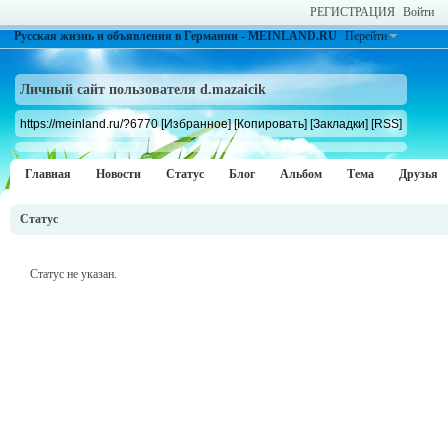
РЕГИСТРАЦИЯ
Войти
Русская жизнь и объявления в Германии - MEINLAND.RU
Перейти
Личный сайт пользователя d.mazaicik
https://meinland.ru/?6770
[Избранное]
[Копировать]
[Закладки]
[RSS]
Главная
Новости
Статус
Блог
Альбом
Тема
Друзья
Статус
Статус не указан.