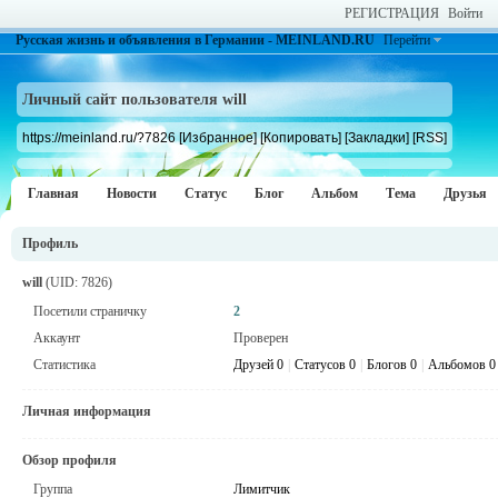
РЕГИСТРАЦИЯ
Войти
Русская жизнь и объявления в Германии - MEINLAND.RU
Перейти
Личный сайт пользователя will
https://meinland.ru/?7826
[Избранное]
[Копировать]
[Закладки]
[RSS]
Главная
Новости
Статус
Блог
Альбом
Тема
Друзья
Профиль
will
(UID: 7826)
Посетили страничку
2
Аккаунт
Проверен
Статистика
Друзей 0
|
Статусов 0
|
Блогов 0
|
Альбомов 0
Личная информация
Обзор профиля
Группа
Лимитчик