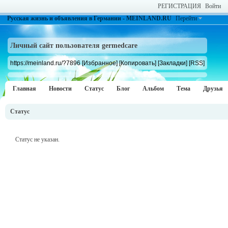
РЕГИСТРАЦИЯ
Войти
Русская жизнь и объявления в Германии - MEINLAND.RU
Перейти
Личный сайт пользователя germedcare
https://meinland.ru/?7896
[Избранное]
[Копировать]
[Закладки]
[RSS]
Главная
Новости
Статус
Блог
Альбом
Тема
Друзья
Статус
Статус не указан.