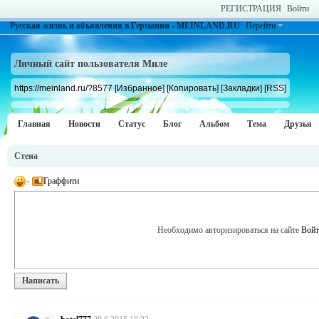
РЕГИСТРАЦИЯ
Войти
Русская жизнь и объявления в Германии - MEINLAND.RU
Перейти
Личный сайт пользователя Миле
https://meinland.ru/?8577
[Избранное]
[Копировать]
[Закладки]
[RSS]
Главная
Новости
Статус
Блог
Альбом
Тема
Друзья
Стена
Граффити
Необходимо авторизироваться на сайте
Войт
Написать