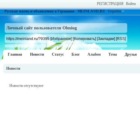
РЕГИСТРАЦИЯ
Войти
Русская жизнь и объявления в Германии - MEINLAND.RU
Перейти
Личный сайт пользователя Olmiug
https://meinland.ru/?9395
[Избранное]
[Копировать]
[Закладки]
[RSS]
Главная
Новости
Статус
Блог
Альбом
Тема
Друзья
Новости
Новости отсутствуют