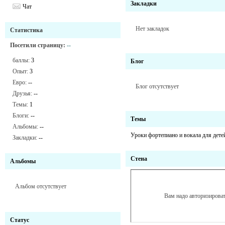
Закладки
Чат
Нет закладок
Статистика
Посетили страницу:
--
баллы:
3
Блог
Опыт:
3
Евро:
--
Блог отсутствует
Друзья:
--
Темы:
1
Блоги:
--
Темы
Альбомы:
--
Уроки фортепиано и вокала для дете
Закладки:
--
Стена
Альбомы
Альбом отсутствует
Вам надо авторизироват
Статус