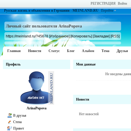
РЕГИСТРАЦИЯ
Войти
Русская жизнь и объявления в Германии - MEINLAND.RU
Перейти
Личный сайт пользователя ArinaPopova
https://meinland.ru/?45678
[Избранное]
[Копировать]
[Закладки]
[RSS]
Главная
Новости
Статус
Блог
Альбом
Тема
Друзья
Профиль
Мои данные
Не введены данн
Новости
ArinaPopova
Нет новостей
В друзья
Стена
Привет