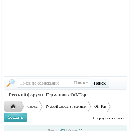
Поиск
Поиск
Русский форум в Германии › Off-Top
Форум
Русский форум в Германии
Off-Top
Тоска по Родине
Вернуться к списку
Русская
›
›
›
›
Просм.:
6784
|
Ответ:
37