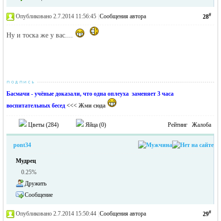
#
Опубликовано 2.7.2014 11:56:45
|
Сообщения автора
28
Ну и тоска же у вас....
Басмачи - учёные доказали, что одна оплеуха заменяет 3 часа
воспитательных бесед
<<< Жми сюда
Цветы (
284
)
Яйца (
0
)
Рейтинг
Жалоба
pont34
Мудрец
0.25%
Дружить
Сообщение
#
Опубликовано 2.7.2014 15:50:44
|
Сообщения автора
29