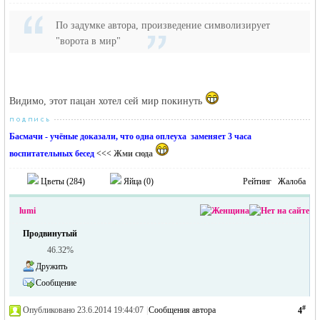
По задумке автора, произведение символизирует
"ворота в мир"
Видимо, этот пацан хотел сей мир покинуть
Басмачи - учёные доказали, что одна оплеуха заменяет 3 часа
воспитательных бесед
<<< Жми сюда
Цветы (
284
)
Яйца (
0
)
Рейтинг
Жалоба
lumi
Продвинутый
46.32%
Дружить
Сообщение
#
Опубликовано 23.6.2014 19:44:07
|
Сообщения автора
4