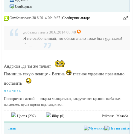
Сообщение
#
Опубликовано 30.6.2014 20:19:37
|
Сообщения автора
22
добавил тиль в 30.6.2014 08:48
Я не озабоченный, но обязательно тоже бы туда залез!
" ...
Андрюха ,да ты же талант
Помнишь такую певицу - Вагина
главное ударение правильно
поставить
Поссорился с женой — открыл холодильник, закрутил все крышки на банках
поплотнее: пусть первая идет мириться.
Цветы (
292
)
Яйца (
0
)
Рейтинг
Жалоба
тиль