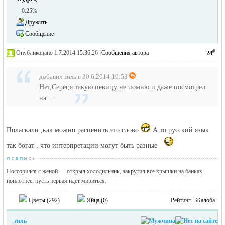
0.25%
Дружить
Сообщение
#
Опубликовано 1.7.2014 15:36:26
|
Сообщения автора
24
добавил тиль в 30.6.2014 19:53
Нет,Серег,я такую певицу не помню и даже посмотрел
на ...
Поласкали ,как можно расценить это слово
А то русский язык
так богат , что интерпретации могут быть разные
Поссорился с женой — открыл холодильник, закрутил все крышки на банках
поплотнее: пусть первая идет мириться.
Цветы (
292
)
Яйца (
0
)
Рейтинг
Жалоба
тиль