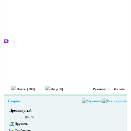
Германии -
Цветы (
209
)
Яйца (
0
)
Реквизит
Жалоба
Старик
MEINLAND.
Продвинутый
86.5%
Дружить
Сообщение