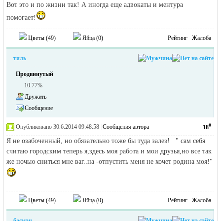
Вот это и по жизни так! А иногда еще адвокаты и ментура
помогает!
Цветы (
49
)
Яйца (
0
)
Рейтинг
Жалоба
тиль
Продвинутый
10.77%
Дружить
Сообщение
#
Опубликовано 30.6.2014 09:48:58
|
Сообщения автора
18
Я не озабоченный, но обязательно тоже бы туда залез! " сам себя
считаю городским теперь я,здесь моя работа и мои друзья,но все так
же ночью сниться мне ваг..на -отпустить меня не хочет родина моя!"
Цветы (
49
)
Яйца (
0
)
Рейтинг
Жалоба
басмач