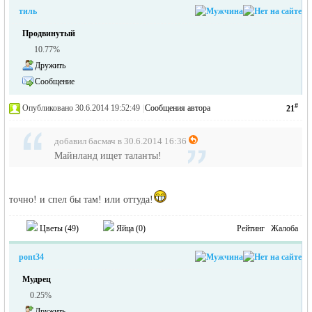
тиль
Продвинутый
10.77%
Дружить
Сообщение
#
Опубликовано 30.6.2014 19:52:49
|
Сообщения автора
21
добавил басмач в 30.6.2014 16:36
Майнланд ищет таланты!
точно! и спел бы там! или оттуда!
Цветы (
49
)
Яйца (
0
)
Рейтинг
Жалоба
pont34
Мудрец
0.25%
Дружить