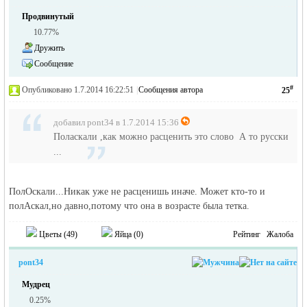
Продвинутый
10.77%
Дружить
Сообщение
#
Опубликовано 1.7.2014 16:22:51
|
Сообщения автора
25
добавил pont34 в 1.7.2014 15:36
Поласкали ,как можно расценить это слово А то русски
...
ПолОскали...Никак уже не расценишь иначе. Может кто-то и
полАскал,но давно,потому что она в возрасте была тетка.
Цветы (
49
)
Яйца (
0
)
Рейтинг
Жалоба
pont34
Мудрец
0.25%