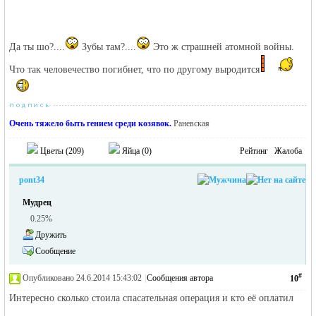
Да ты шо?....
Зубы там?....
Это ж страшней атомной войны.
Что так человечество погибнет, что по другому выродится
Очень тяжело быть гением среди козявок.
Раневская
Цветы (
209
)
Яйца (
0
)
Рейтинг
Жалоба
pont34
Мудрец
0.25%
Дружить
Сообщение
#
Опубликовано 24.6.2014 15:43:02
|
Сообщения автора
10
Интересно сколько стоила спасательная операция и кто её оплатил