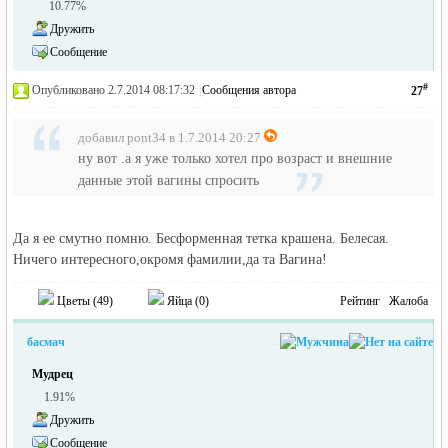
10.77%
Дружить
Сообщение
#
Опубликовано 2.7.2014 08:17:32
|
Сообщения автора
27
добавил pont34 в 1.7.2014 20:27
ну вот .а я уже только хотел про возраст и внешние
данные этой вагины спросить
Да я ее смутно помню. Бесформенная тетка крашена. Белесая.
Ничего интересного,окромя фамилии,да та Вагина!
Цветы (
49
)
Яйца (
0
)
Рейтинг
Жалоба
басмач
Мудрец
1.91%
Дружить
Сообщение