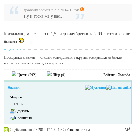
добавил басмач в 2.7.2014 10:56
Ну и тоска же у вас....
К итальянцам в сельпо и 1,5 литра ламбруски за 2,99 и тоски как не
бывало
Поссорился с женой — открыл холодильник, закрутил все крышки на банках
поплотнее: пусть первая идет мириться.
Цветы (
292
)
Яйца (
0
)
Рейтинг
Жалоба
басмач
Мудрец
1.91%
Дружить
Сообщение
#
Опубликовано 2.7.2014 17:10:54
|
Сообщения автора
31