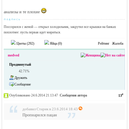
анализы и те плохие
Поссорился с женой — открыл холодильник, закрутил все крышки на банках
поплотнее: пусть первая идет мириться.
Цветы (
292
)
Яйца (
0
)
Рейтинг
Жалоба
medved
Продвинутый
42.71%
Дружить
Сообщение
#
Опубликовано 24.6.2014 21:13:47
|
Сообщения автора
13
добавил Старик в 23.6.2014 18:43
Пропиарился пацан