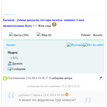
Басмачи - учёные доказали, что одна оплеуха заменяет 3 часа
воспитательных бесед
<<< Жми сюда
Цветы (
284
)
Яйца (
0
)
Рейтинг
Жалоба
басмач
Мудрец
1.91%
Дружить
Сообщение
#
Опубликовано 23.6.2014 19:50:37
|
Сообщения автора
7
сообщение басмач изменено 23.6.2014 18:51
добавил Старик в 23.6.2014 18:49
А может его ферромоны туда затянули?