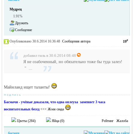
Мудрец
1.91%
Дружить
Сообщение
#
Опубликовано 30.6.2014 16:36:48
|
Сообщения автора
19
добавил тиль в 30.6.2014 08:48
Я не озабоченный, но обязательно тоже бы туда залез!
" ...
Майнланд ищет таланты!
Басмачи - учёные доказали, что одна оплеуха заменяет 3 часа
воспитательных бесед
<<< Жми сюда
Цветы (
284
)
Яйца (
0
)
Рейтинг
Жалоба
басмач