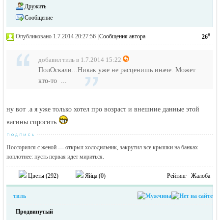
Дружить
Сообщение
#
Опубликовано 1.7.2014 20:27:56
|
Сообщения автора
26
добавил тиль в 1.7.2014 15:22
ПолОскали...Никак уже не расценишь иначе. Может
кто-то ...
ну вот .а я уже только хотел про возраст и внешние данные этой
вагины спросить
Поссорился с женой — открыл холодильник, закрутил все крышки на банках
поплотнее: пусть первая идет мириться.
Цветы (
292
)
Яйца (
0
)
Рейтинг
Жалоба
тиль
Продвинутый