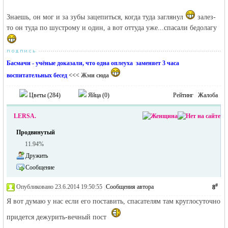
Знаешь, он мог и за зубы зацепиться, когда туда заглянул
залез-
то он туда по шустрому и один, а вот оттуда уже...спасали бедолагу
Басмачи - учёные доказали, что одна оплеуха заменяет 3 часа
воспитательных бесед
<<< Жми сюда
Цветы (
284
)
Яйца (
0
)
Рейтинг
Жалоба
LERSA.
Продвинутый
11.94%
Дружить
Сообщение
#
Опубликовано 23.6.2014 19:50:55
|
Сообщения автора
8
Я вот думаю у нас если его поставить, спасателям там круглосуточно
придется дежурить-вечный пост