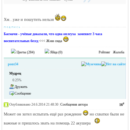
Хм...уже и пошутить нельзя
Басмачи - учёные доказали, что одна оплеуха заменяет 3 часа
воспитательных бесед
<<< Жми сюда
Цветы (
284
)
Яйца (
0
)
Рейтинг
Жалоба
pont34
Мудрец
0.25%
Дружить
Сообщение
#
Опубликовано 24.6.2014 21:48:30
|
Сообщения автора
16
Может он хотел испытать ещё раз рождение
но схватки были не
важные и пришлось звать на помощь 22 акушера