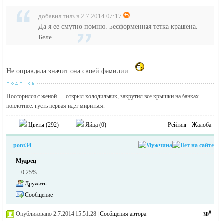
добавил тиль в 2.7.2014 07:17
Да я ее смутно помню. Бесформенная тетка крашена.
Беле ...
Не оправдала значит она своей фамилии
Поссорился с женой — открыл холодильник, закрутил все крышки на банках
поплотнее: пусть первая идет мириться.
Цветы (
292
)
Яйца (
0
)
Рейтинг
Жалоба
pont34
Мудрец
0.25%
Дружить
Сообщение
#
Опубликовано 2.7.2014 15:51:28
|
Сообщения автора
30