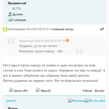
Продвинутый
10.77%
Дружить
Сообщение
#
Опубликовано 30.6.2014 20:53:51
|
Сообщения автора
23
добавил pont34 в 30.6.2014 20:19
Андрюха ,да ты же талант
Помнишь такую певицу - Ваг ...
Нет,Серег,я такую певицу не помню и даже посмотрел на всяк
случай в сети.Тоже ничего не нашел. Наверное это еще та певица! А
вот в нашем губернском зак собрании была такой депутат-
Вагина,ударение на первом слоге. Вот ее,бедную,все полоскали!
Цветы (
49
)
Яйца (
0
)
Рейтинг
Жалоба
pont34
Мудрец