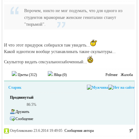
Впрочем, никто не мог подумать, что для одного из
студентов мраморные женские гениталии станут
"тюрьмой".
И что этот придурок собирался там увидеть...
Какой идиотизм вообще устанавливать такие скульптуры...
Скульптор видать сексуальноозабоченный...
Цветы (
312
)
Яйца (
0
)
Рейтинг
Жалоба
Старик
Продвинутый
86.5%
Дружить
Сообщение
#
Опубликовано 23.6.2014 19:49:05
|
Сообщения автора
5