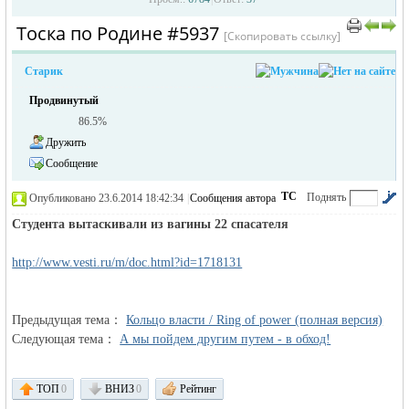
Тоска по Родине #5937
[Скопировать ссылку]
Старик
Продвинутый
86.5%
Дружить
Сообщение
жизнь и
ТС
Поднять
Опубликовано 23.6.2014 18:42:34
|
Сообщения автора
|
по убыванию
Студента вытаскивали из вагины 22 спасателя
http://www.vesti.ru/m/doc.html?id=1718131
Предыдущая тема：
Кольцо власти / Ring of power (полная версия)
Следующая тема：
А мы пойдем другим путем - в обход!
объявления в
ТОП
0
ВНИЗ
0
Рейтинг