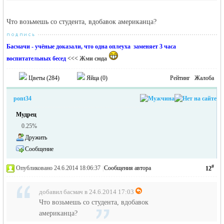
Что возьмешь со студента, вдобавок американца?
Басмачи - учёные доказали, что одна оплеуха заменяет 3 часа
воспитательных бесед
<<< Жми сюда
Цветы (
284
)
Яйца (
0
)
Рейтинг
Жалоба
pont34
Мудрец
0.25%
Дружить
Сообщение
#
Опубликовано 24.6.2014 18:06:37
|
Сообщения автора
12
добавил басмач в 24.6.2014 17:03
Что возьмешь со студента, вдобавок
американца?