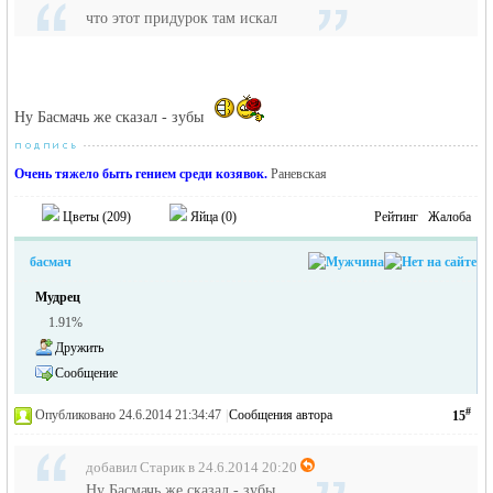
что этот придурок там искал
Ну Басмачь же сказал - зубы
Очень тяжело быть гением среди козявок.
Раневская
Цветы (
209
)
Яйца (
0
)
Рейтинг
Жалоба
басмач
Мудрец
1.91%
Дружить
Сообщение
#
Опубликовано 24.6.2014 21:34:47
|
Сообщения автора
15
добавил Старик в 24.6.2014 20:20
Ну Басмачь же сказал - зубы