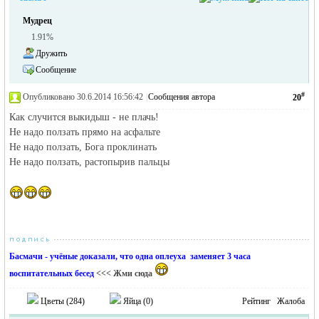
Мудрец
1.91%
Дружить
Сообщение
#
Опубликовано 30.6.2014 16:56:42
|
Сообщения автора
20
Как случится выкидыш - не плачь!
Не надо ползать прямо на асфальте
Не надо ползать, Бога проклинать
Не надо ползать, растопырив пальцы
Басмачи - учёные доказали, что одна оплеуха заменяет 3 часа
воспитательных бесед
<<< Жми сюда
Цветы (
284
)
Яйца (
0
)
Рейтинг
Жалоба