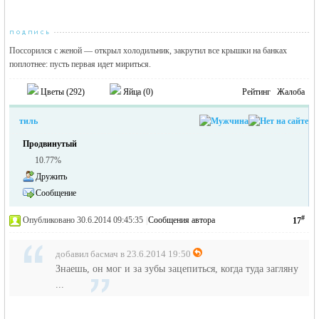
Поссорился с женой — открыл холодильник, закрутил все крышки на банках
поплотнее: пусть первая идет мириться.
Цветы (
292
)
Яйца (
0
)
Рейтинг
Жалоба
тиль
Продвинутый
10.77%
Дружить
Сообщение
#
Опубликовано 30.6.2014 09:45:35
|
Сообщения автора
17
добавил басмач в 23.6.2014 19:50
Знаешь, он мог и за зубы зацепиться, когда туда загляну
...