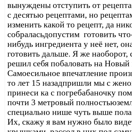
вынуждены отступить от рецепта.
с десятью рецептами, но рецепта
изменить какой то рецепт, да ник
собраласьдопустим готовить что-
нибудь ингредиента у неё нет, она
готовить дальше. Я же наоборот, 
решил себя побаловать на Новый
Самоесильное впечатление произ
то лет 15 назадпришли мы с женой
принеси ка с погребабаночку пом
почти 3 метровый полностьюземл
специально нише чуть выше пола
Их, скажу я вам нужно было вид
крышками, рассол в них под саму