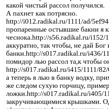
какой чистый рассол получился.
А пахнет как потрясно.
http://i012.radikal.ru/1111/ad/5ef
пропаренные остывшие бакни я кл
чеснока.http://s56.radikal.ru/i15
аккуратно, так чтобы, не дай Бог
банки.http://s017.radikal.ru/i436/
помидор лью рассол та,к чтобы 
http://s017.radikal.ru/i415/1111/8
а теперь я лью в банку водку, пр
же следом сухую горчицу, приме
ложки.http://s017.radikal.ru/i405
закручивающимися крышками. Од