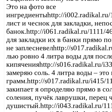
Это на фото все
ингредиентыhttp://i002.radikal.r
лист и чеснок для закладки, неп
банок.http://i061.radikal.ru/1111
для закладки их в банки прямо по
не заплесневелhttp://s017.radikal
лью ровно 4 литра воды для пос
кипяченияhttp://s016.radikal.ru/i
замеряю соль. 4 литра воды – это
грамм.http://s017.radikal.ru/i415
закипает я опроделяю прямо в со
соления, пучёк лаврушки, перец 
душистый.http://i043.radikal.ru/1