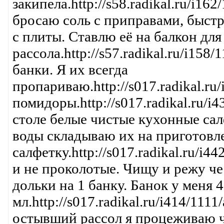
закипела.http://s58.radikal.ru/i16
бросаю соль с приправами, быс
с плиты. Ставлю её на балкон дл
рассола.http://s57.radikal.ru/i15
банки. Я их всегда
пропариваю.http://s017.radikal.r
помидоры.http://s017.radikal.ru/
столе белые чистые кухонные са
воды складываю их на приготов
салфетку.http://s017.radikal.ru/i
и не проколотые. Чищу и режу чес
дольки на 1 банку. Банок у меня 
мл.http://s017.radikal.ru/i414/11
остывший рассол я процеживаю ч