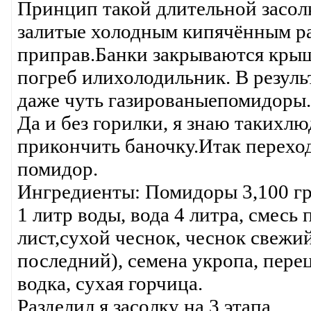
Принцип такой длительной засолк
залитые холодным кипячённым ра
приправ.Банки закрываются крыш
погреб илихолодильник. В резул
даже чуть газированыепомидоры. К
Да и без горилки, я знаю такихлю
прикончить баночку.Итак перехо
помидор.
Ингредиенты: Помидоры 3,100 гр.
1 литр воды, вода 4 литра, смесь
лист,сухой чеснок, чеснок свежи
последний), семена укропа, пере
водка, сухая горчица.
Разделил я засолку на 3 этапа.