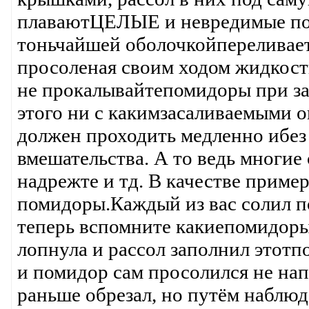
плаваютЦЕЛЫЕ и невредимые пом
тоньчайшей оболочкойпереливает
просоленая своим ходом жидкость.
не прокалывайтепомидоры при зас
этого ни с какимзасаливаемыми 
должен проходить медленно ибез
вмешательства. А то ведь многие 
надрежте и тд. В качестве приме
помидоры.Каждый из вас солил п
теперь вспомните какиепомидоры
лопнула и рассол заполнил этотпо
и помидор сам просолился не на
раньше обрезал, но путём наблюд