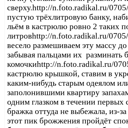
сверху.http://n.foto.radikal.ru/07
пустую трёхлитровую банку, наби
льём в кастрюлю ровно 2 таких по
литровhttp://n.foto.radikal.ru/07
весело размешиваем эту массу до
забывая пальцами их разминать 
комочкиhttp://n.foto.radikal.ru/0
кастрюлю крышкой, ставим в укро
каким-нибудь старым одеялом или
заполонившими квартиру запахам
одним глазком в течении первых
бражка оттуда не выбежала, из-з
этот пик брожжения пройдёт спок