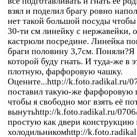
всё подготавливать и гнать её род
взял и поделил брагу ровно напол
нет такой большой посуды чтобы в
30-ти см линейку с нержавейки, о
кастрюли посредине. Линейка пок
браги половину 3,7см. Поняли?Я 
которой буду гнать. И туда-же в
плотную, фарфоровую чашку.
Оцените...http://k.foto.radikal.r
поставил такую-же фарфоровую г
чтобы я свободно мог взять её п
вынутьhttp://k.foto.radikal.ru/07
простую как двери конструкцию
холодильникомhttp://k.foto.radika