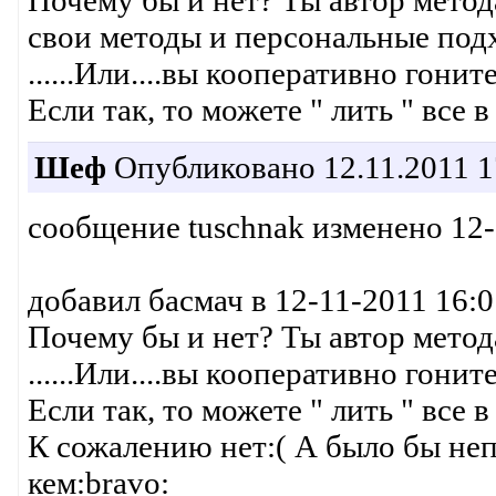
Почему бы и нет? Ты автор метод
свои методы и персональные подх
......Или....вы кооперативно гони
Если так, то можете " лить " все в
Шеф
Опубликовано 12.11.2011 1
сообщение tuschnak изменено 12-
добавил басмач в 12-11-2011 16:0
Почему бы и нет? Ты автор метода
......Или....вы кооперативно гони
Если так, то можете " лить " все 
К сожалению нет:( А было бы непл
кем:bravo: