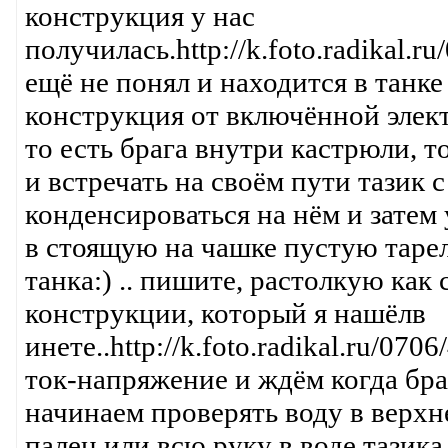
конструкция у нас
получилась.http://k.foto.radikal.r
ещё не понял и находится в танке
конструкция от включённой элект
то есть брага внутри кастрюли, т
и встречать на своём пути тазик с
конденсироваться на нём и затем
в стоящую на чашке пустую тарел
танка:) .. пишите, растолкую ка
конструкции, который я нашёлв
инете..http://k.foto.radikal.ru/0
ток-напряжение и ждём когда бра
начинаем проверять воду в верхн
палец или всю руку в воде тазика