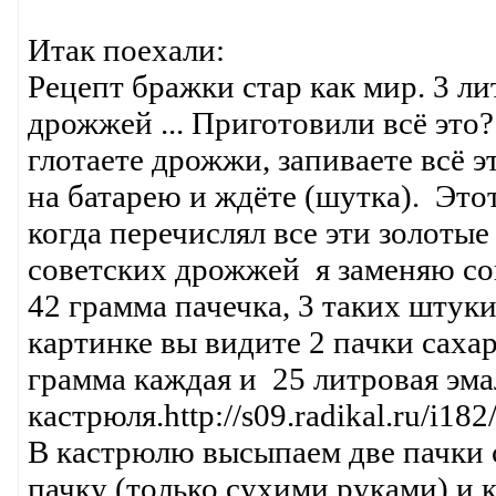
Итак поехали:
Рецепт бражки стар как мир. 3 л
дрожжей ... Приготовили всё это
глотаете дрожжи, запиваете всё э
на батарею и ждёте (шутка). Это
когда перечислял все эти золоты
советских дрожжей я заменяю с
42 грамма пачечка, 3 таких штуки
картинке вы видите 2 пачки сахар
грамма каждая и 25 литровая эм
кастрюля.http://s09.radikal.ru/i18
В кастрюлю высыпаем две пачки 
пачку (только сухими руками) и к