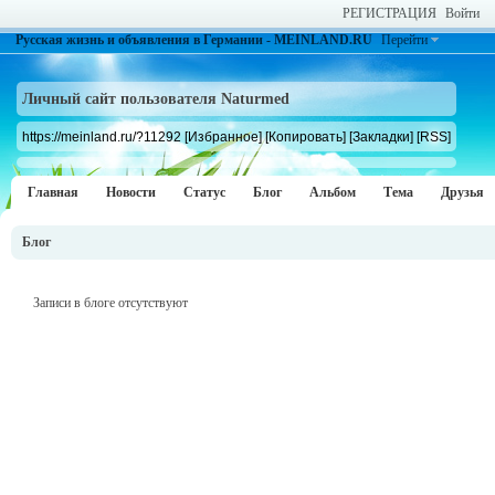
РЕГИСТРАЦИЯ
Войти
Русская жизнь и объявления в Германии - MEINLAND.RU
Перейти
Личный сайт пользователя Naturmed
https://meinland.ru/?11292
[Избранное]
[Копировать]
[Закладки]
[RSS]
Главная
Новости
Статус
Блог
Альбом
Тема
Друзья
Блог
Записи в блоге отсутствуют