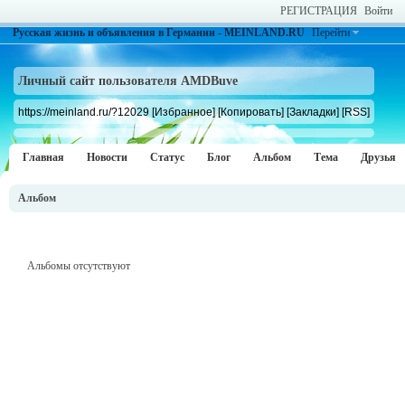
РЕГИСТРАЦИЯ
Войти
Русская жизнь и объявления в Германии - MEINLAND.RU
Перейти
Личный сайт пользователя AMDBuve
https://meinland.ru/?12029
[Избранное]
[Копировать]
[Закладки]
[RSS]
Главная
Новости
Статус
Блог
Альбом
Тема
Друзья
Альбом
Альбомы отсутствуют